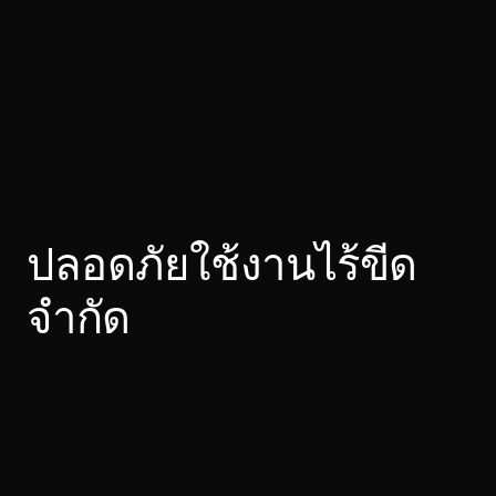
อธิบายฉาก
เขียนภาพหรือวิดีโอที่ต้องการ แล้วเพิ่มรายละเอียดเรื่องสไตล์ 
อารมณ์ ตัวแบบ และรูปแบบ
ปลอดภัยใช้งานไร้ขีด
จำกัด
20
+
วิดีโออย่างต่ำในแต่ละวัน