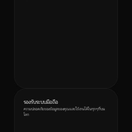
ผู้ช่วยสรุปการประชุม
ถอดเสียงการประชุม สรุปงานที่ต้องทำ และส่งต่อสรุป
อย่างเป็นระบบให้ทีม
ประสิทธิภาพ
การทำงานร่วมกัน
Click to 
Talk to Founder
 and get started
รองรับระบบมือถือ
ความปลอดภัยของข้อมูลของคุณและใช้งานได้ในทุกๆที่บน
โลก