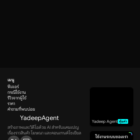
Yadeep Agent 
สร้างภาพ คอนเซ็ปต์วิดีโอ ภาพสินค้า หรือฉาก
แคมเปญถัดไปด้วย AI ภายในไม่กี่วินาที
ลองใช้เลย
เมนู
ฟีเจอร์
กรณีใช้งาน
รีวิวจากผู้ใช้
ราคา
คำถามที่พบบ่อย
YadeepAgent
Yadeep Agent
คุ้มค่า
สร้างภาพและวิดีโอด้วย AI สำหรับแคมเปญ 
เรื่องราวสินค้า โฆษณา และคอนเทนต์โซเชียล
ใช้งานระบบของเรา
ใช้งานระบบของเรา